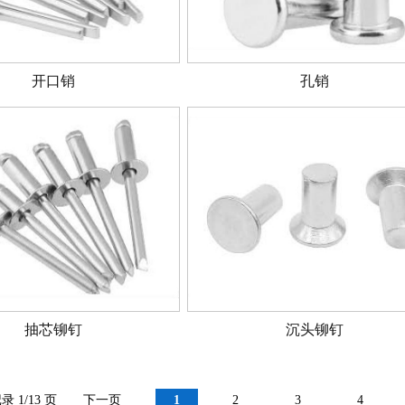
开口销
孔销
抽芯铆钉
沉头铆钉
录 1/13 页
下一页
1
2
3
4