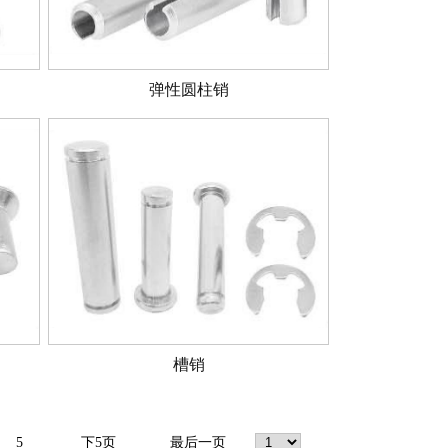
弹性圆柱销
槽销
5
下5页
最后一页