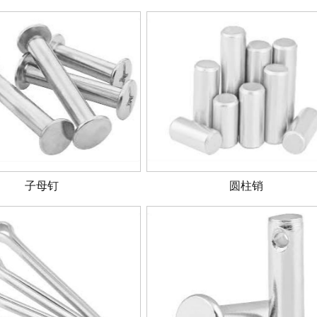
子母钉
圆柱销